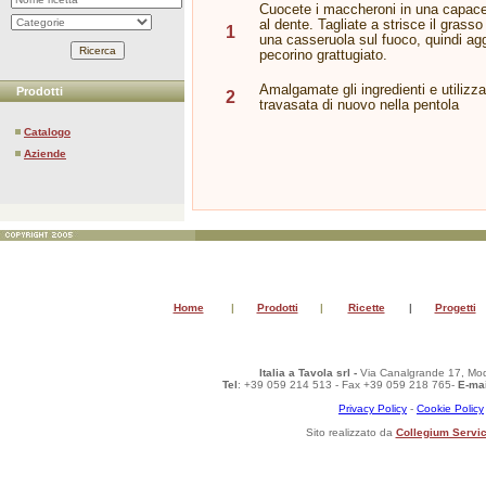
Cuocete i maccheroni in una capace
al dente. Tagliate a strisce il grasso
1
una casseruola sul fuoco, quindi aggi
pecorino grattugiato.
Amalgamate gli ingredienti e utilizza
Prodotti
2
travasata di nuovo nella pentola
Catalogo
Aziende
Home
|
Prodotti
|
Ricette
|
Progetti
Italia a Tavola srl -
Via Canalgrande 17, Mod
Tel
: +39 059 214 513 - Fax +39 059 218 765-
E-mai
Privacy Policy
-
Cookie Policy
Sito realizzato da
Collegium Servic