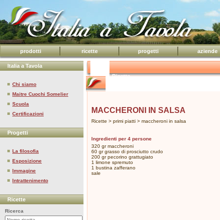
prodotti
ricette
progetti
aziende
Italia a Tavola
Ricette
Chi siamo
Maitre Cuochi Somelier
Scuola
MACCHERONI IN SALSA
Certificazioni
Ricette > primi piatti > maccheroni in salsa
Progetti
Ingredienti per 4 persone
320 gr maccheroni
La filosofia
60 gr grasso di prosciutto crudo
200 gr pecorino grattugiato
Esposizione
1 limone spremuto
1 bustina zafferano
Immagine
sale
Intrattenimento
Ricette
Ricerca