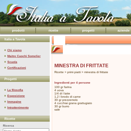
prodotti
ricette
progetti
aziende
Italia a Tavola
Ricette
Chi siamo
Maitre Cuochi Somelier
Scuola
MINESTRA DI FRITTATE
Certificazioni
Ricette > primi piatti > minestra di frittate
Progetti
Ingredienti per 4 persone
100 gr farina
La filosofia
4 uova
1/4 di l latte
Esposizione
1,2 l brodo di carne
30 gr prezzemolo
Immagine
4 cucchiai grana grattugiato
30 gr burro
Intrattenimento
sale
Ricette
Ricerca