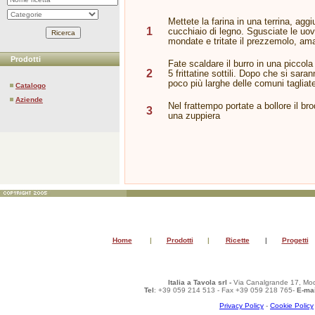
Mettete la farina in una terrina, ag
1
cucchiaio di legno. Sgusciate le uov
mondate e tritate il prezzemolo, ama
Prodotti
Fate scaldare il burro in una piccola
2
5 frittatine sottili. Dopo che si saran
poco più larghe delle comuni tagliate
Catalogo
Aziende
Nel frattempo portate a bollore il bro
3
una zuppiera
Home
|
Prodotti
|
Ricette
|
Progetti
Italia a Tavola srl -
Via Canalgrande 17, Mod
Tel
: +39 059 214 513 - Fax +39 059 218 765-
E-mai
Privacy Policy
-
Cookie Policy